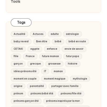
Tools
Tags
Actualité
Actuces
adulte
astrologie
baby reveal
Bien être
bébé
bébé en route
CETAKI
egypte
enfance
envie de savoir
fille
France
future maman
futur papa
garçon
grecque
grossesse
histoire
idées prénoms été
IT
maman
moment en couple
moment magique
mythologie
origine
parentalité
partager avec famille
prénom
prénoms bébé été
prénoms fille été
prénoms garçon été
prénoms inspirés par la mer.