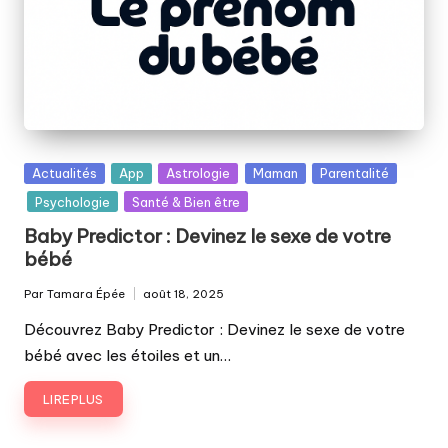
Posted
Actualités
App
Astrologie
Maman
Parentalité
in
Psychologie
Santé & Bien être
Baby Predictor : Devinez le sexe de votre
bébé
Par
Tamara Épée
août 18, 2025
Publié
par
Découvrez Baby Predictor : Devinez le sexe de votre
bébé avec les étoiles et un…
LIRE PLUS