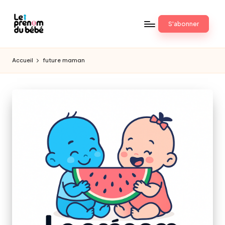
Skip
S'abonner
to
content
Accueil
future maman