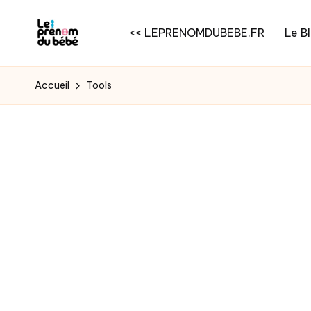
<< LEPRENOMDUBEBE.FR
Le B
Skip
to
content
Accueil
Tools