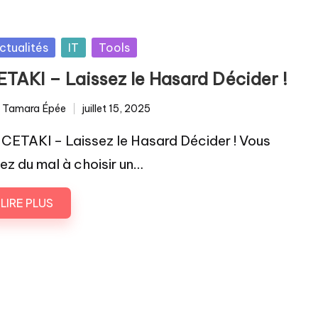
sted
ctualités
IT
Tools
ETAKI – Laissez le Hasard Décider !
r
Tamara Épée
juillet 15, 2025
lié
CETAKI – Laissez le Hasard Décider ! Vous
ez du mal à choisir un…
LIRE PLUS