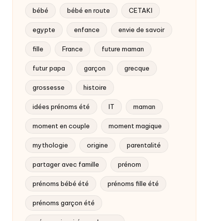
bébé
bébé en route
CETAKI
egypte
enfance
envie de savoir
fille
France
future maman
futur papa
garçon
grecque
grossesse
histoire
idées prénoms été
IT
maman
moment en couple
moment magique
mythologie
origine
parentalité
partager avec famille
prénom
prénoms bébé été
prénoms fille été
prénoms garçon été