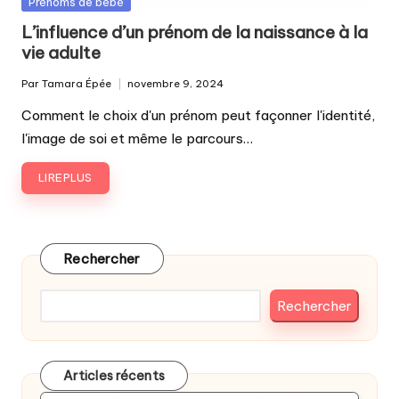
Posted
Prénoms de bébé
in
L’influence d’un prénom de la naissance à la
vie adulte
Par
Tamara Épée
novembre 9, 2024
Publié
par
Comment le choix d'un prénom peut façonner l'identité,
l'image de soi et même le parcours…
LIRE PLUS
Rechercher
Rechercher
Articles récents