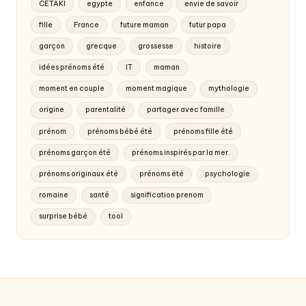
CETAKI
egypte
enfance
envie de savoir
fille
France
future maman
futur papa
garçon
grecque
grossesse
histoire
idées prénoms été
IT
maman
moment en couple
moment magique
mythologie
origine
parentalité
partager avec famille
prénom
prénoms bébé été
prénoms fille été
prénoms garçon été
prénoms inspirés par la mer.
prénoms originaux été
prénoms été
psychologie
romaine
santé
signification prenom
surprise bébé
tool