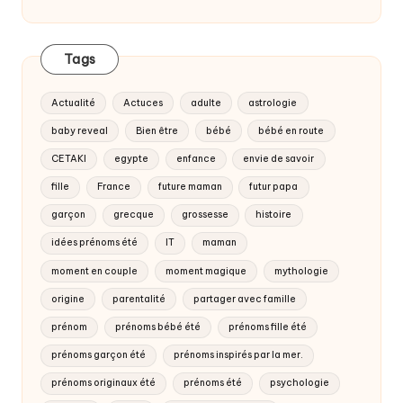
Tags
Actualité
Actuces
adulte
astrologie
baby reveal
Bien être
bébé
bébé en route
CETAKI
egypte
enfance
envie de savoir
fille
France
future maman
futur papa
garçon
grecque
grossesse
histoire
idées prénoms été
IT
maman
moment en couple
moment magique
mythologie
origine
parentalité
partager avec famille
prénom
prénoms bébé été
prénoms fille été
prénoms garçon été
prénoms inspirés par la mer.
prénoms originaux été
prénoms été
psychologie