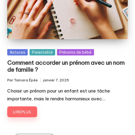
Posted
Astuces
Parentalité
Prénoms de bébé
in
Comment accorder un prénom avec un nom
de famille ?
Par
Tamara Épée
janvier 7, 2025
Publié
par
Choisir un prénom pour un enfant est une tâche
importante, mais le rendre harmonieux avec…
LIRE PLUS