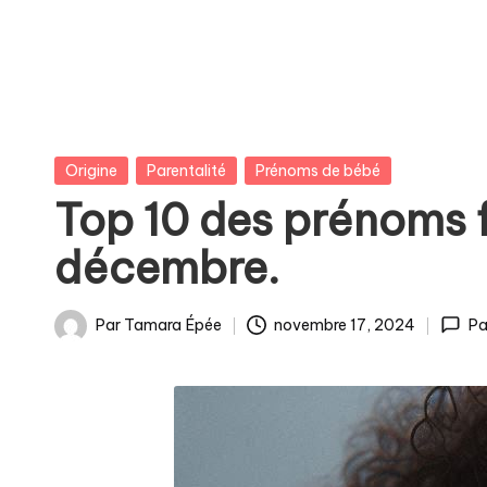
Posted
Origine
Parentalité
Prénoms de bébé
in
Top 10 des prénoms fi
décembre.
Par
Tamara Épée
novembre 17, 2024
Pa
Publié
par