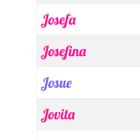
Josefa
Josefina
Josue
Jovita