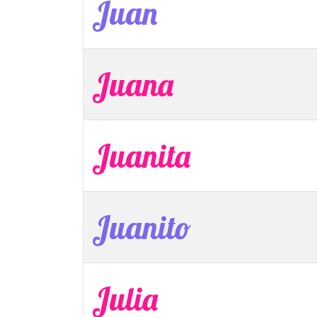
Juan
Juana
Juanita
Juanito
Julia