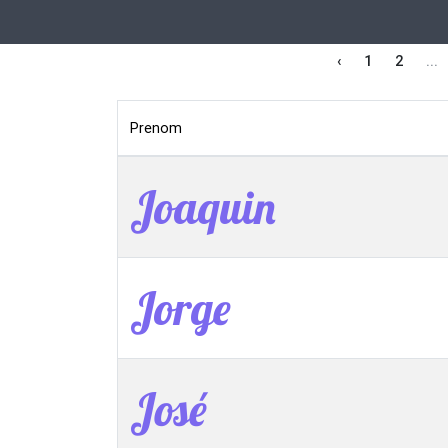
‹
1
2
...
Prenom
Joaquin
Jorge
José