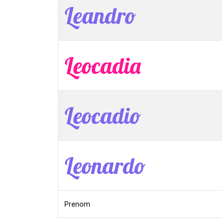
Leandro
Leocadia
Leocadio
Leonardo
Prenom