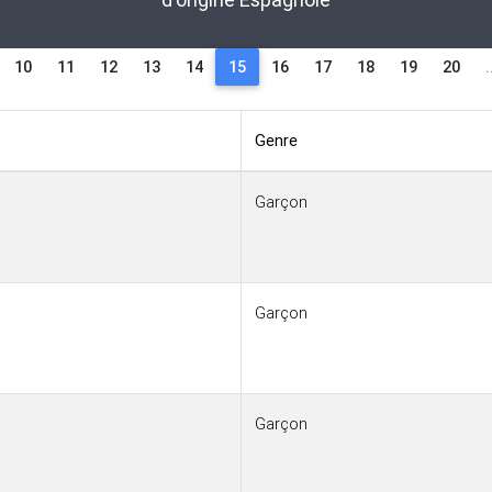
10
11
12
13
14
15
16
17
18
19
20
.
Genre
Garçon
Garçon
Garçon