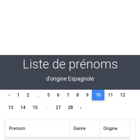
Liste de prénoms
d'origine Espagnole
‹
1
2
...
5
6
7
8
9
10
11
12
13
14
15
...
27
28
›
Prenom
Genre
Origine