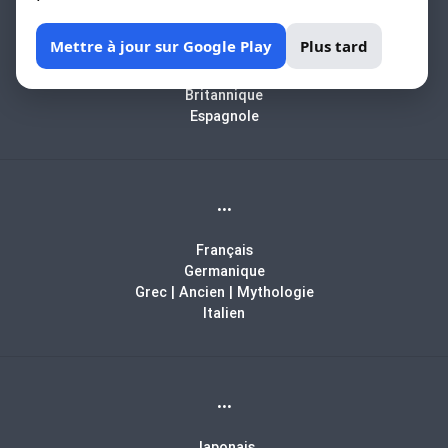
Africain
Mettre à jour sur Google Play
Plus tard
Arabe
Biblique
Britannique
Espagnole
...
Français
Germanique
Grec | Ancien | Mythologie
Italien
...
Japonais