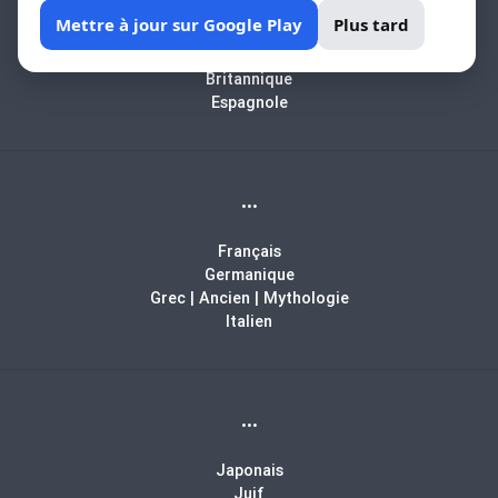
Africain
Mettre à jour sur Google Play
Plus tard
Arabe
Biblique
Britannique
Espagnole
...
Français
Germanique
Grec | Ancien | Mythologie
Italien
...
Japonais
Juif