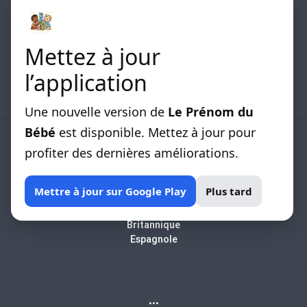
Mettez à jour
Les differentes listes de prénoms classées par
l’application
origines sont disponibles.
Une nouvelle version de
Le Prénom du
Bébé
est disponible. Mettez à jour pour
LISTE DE PRENOMS
profiter des dernières améliorations.
Africain
Mettre à jour sur Google Play
Plus tard
Arabe
Biblique
Britannique
Espagnole
...