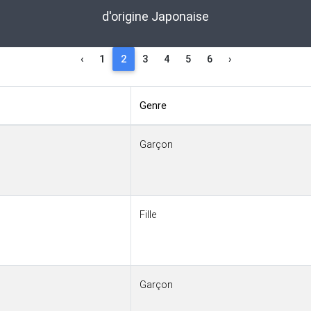
d'origine Japonaise
‹
1
2
3
4
5
6
›
Genre
Garçon
Fille
Garçon