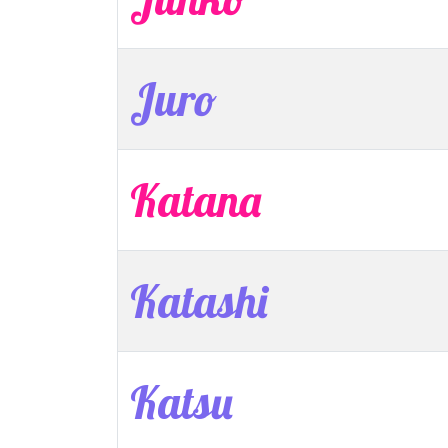
Juro
Katana
Katashi
Katsu