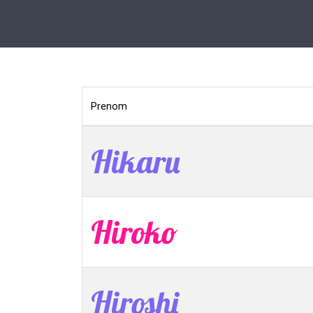
Prenom
Hikaru
Hiroko
Hiroshi