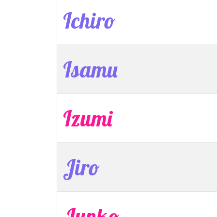
Ichiro
Isamu
Izumi
Jiro
Junko