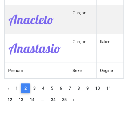
Garçon
Anacleto
Garçon
Italien
Anastasio
Prenom
Sexe
Origine
‹
1
2
3
4
5
6
7
8
9
10
11
12
13
14
...
34
35
›