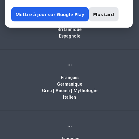
Africain
Mettre à jour sur Google Play
Plus tard
Arabe
Biblique
Britannique
Espagnole
...
Français
Germanique
Grec | Ancien | Mythologie
Italien
...
Japonais