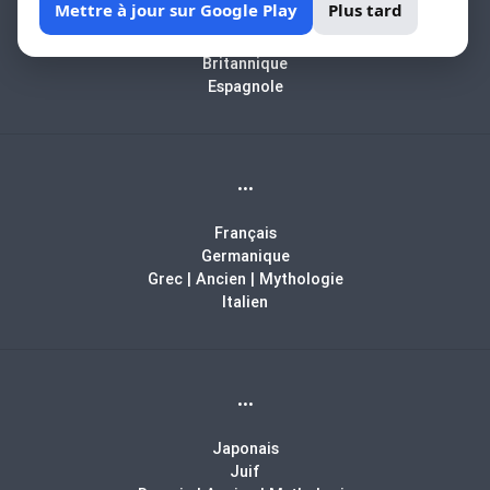
Mettre à jour sur Google Play
Plus tard
Arabe
Biblique
Britannique
Espagnole
...
Français
Germanique
Grec | Ancien | Mythologie
Italien
...
Japonais
Juif