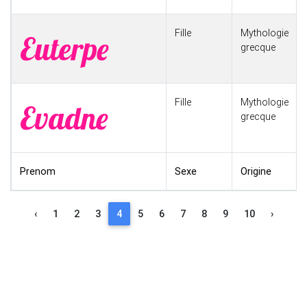
Fille
Mythologie
Euterpe
grecque
Fille
Mythologie
Evadne
grecque
Prenom
Sexe
Origine
‹
1
2
3
4
5
6
7
8
9
10
›