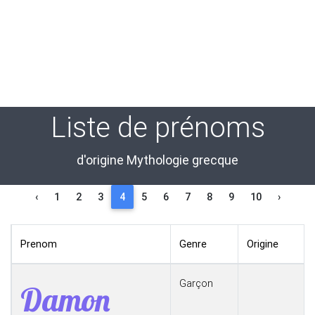
Liste de prénoms
d'origine Mythologie grecque
‹
1
2
3
4
5
6
7
8
9
10
›
Prenom
Genre
Origine
Garçon
Damon