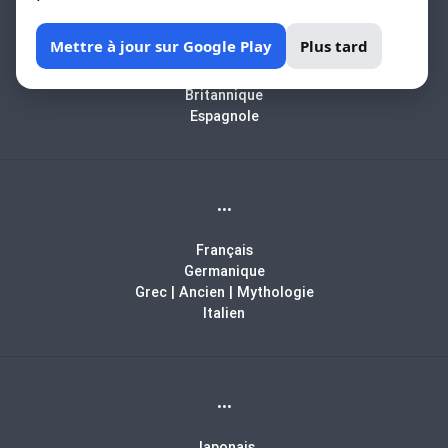
Africain
Mettre à jour sur Google Play
Plus tard
Arabe
Biblique
Britannique
Espagnole
...
Français
Germanique
Grec | Ancien | Mythologie
Italien
...
Japonais