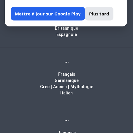
Africain
Mettre à jour sur Google Play
Plus tard
Arabe
Biblique
Britannique
Espagnole
...
Français
Germanique
Grec | Ancien | Mythologie
Italien
...
Japonais