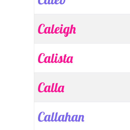
Caleigh
Calista
Calla
Callahan