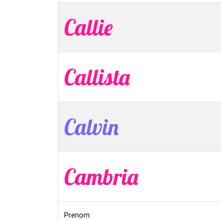
Callie
Callista
Calvin
Cambria
Prenom