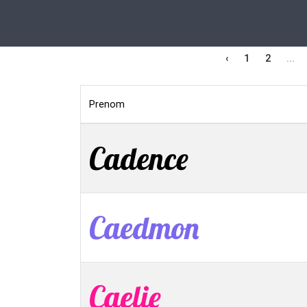
‹
1
2
...
Prenom
Cadence
Caedmon
Caelie