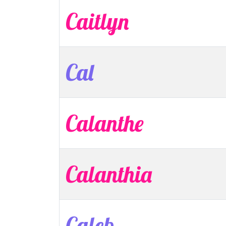
Caitlyn
Cal
Calanthe
Calanthia
Caleb