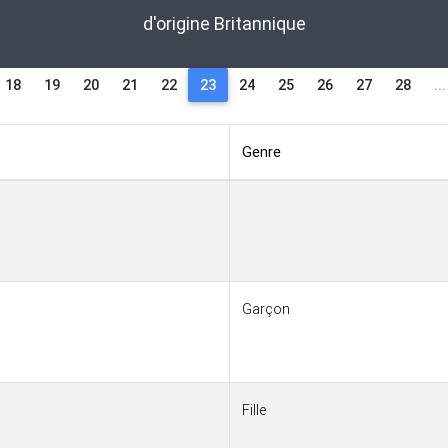
d'origine Britannique
18
19
20
21
22
23
24
25
26
27
28
...
Genre
Garçon
Fille