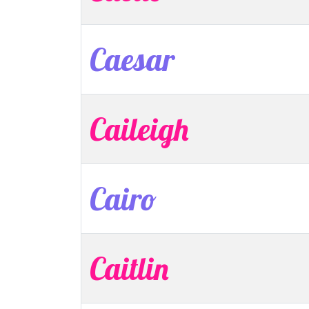
Caesar
Caileigh
Cairo
Caitlin