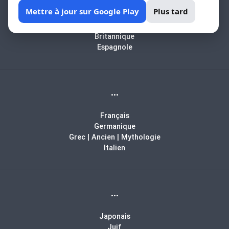
Africain
Mettre à jour sur Google Play
Plus tard
Arabe
Biblique
Britannique
Espagnole
...
Français
Germanique
Grec | Ancien | Mythologie
Italien
...
Japonais
Juif