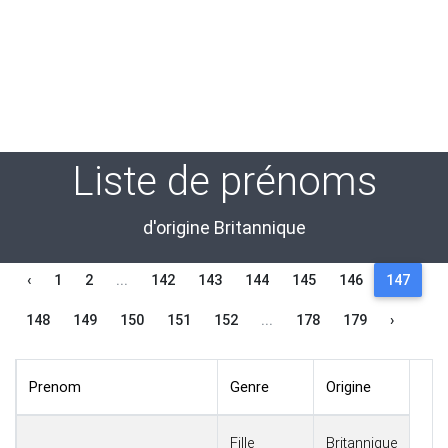
Liste de prénoms
d'origine Britannique
‹
1
2
...
142
143
144
145
146
147
148
149
150
151
152
...
178
179
›
Prenom
Genre
Origine
Fille
Britannique