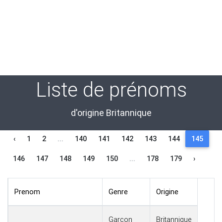
Liste de prénoms
d'origine Britannique
‹
1
2
...
140
141
142
143
144
145
146
147
148
149
150
...
178
179
›
Prenom
Genre
Origine
Garçon
Britannique