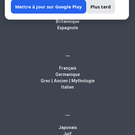
Africain
Mettre à jour sur Google Play
Plus tard
Arabe
Biblique
Britannique
Espagnole
...
Français
Germanique
Grec | Ancien | Mythologie
Italien
...
Japonais
Juif