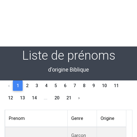
Liste de prénoms
d'origine Biblique
‹
1
2
3
4
5
6
7
8
9
10
11
12
13
14
...
20
21
›
Prenom
Genre
Origine
Garçon