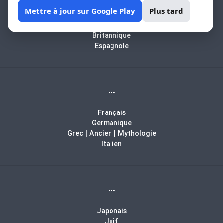
Africain
Mettre à jour sur Google Play
Plus tard
Arabe
Biblique
Britannique
Espagnole
...
Français
Germanique
Grec | Ancien | Mythologie
Italien
...
Japonais
Juif