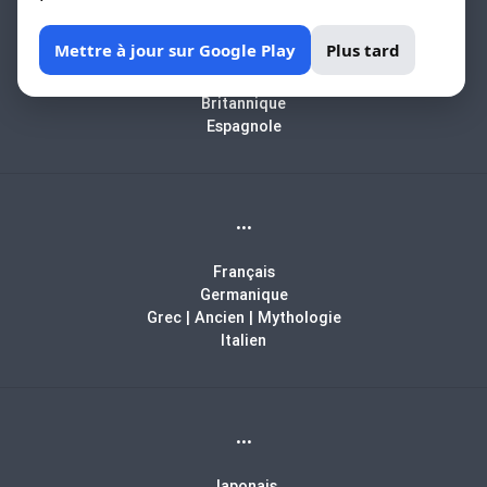
Africain
Mettre à jour sur Google Play
Plus tard
Arabe
Biblique
Britannique
Espagnole
...
Français
Germanique
Grec | Ancien | Mythologie
Italien
...
Japonais