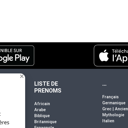
×
LISTE DE
...
PRENOMS
Français
Germanique
Africain
ssées
Grec | Ancien
Arabe
t
Mythologie
Biblique
Italien
ères
Britannique
Espagnole