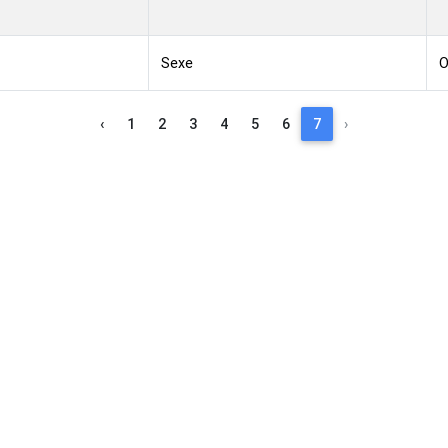
Sexe
O
‹
1
2
3
4
5
6
7
›