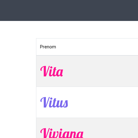
Prenom
Vita
Vitus
Viviana