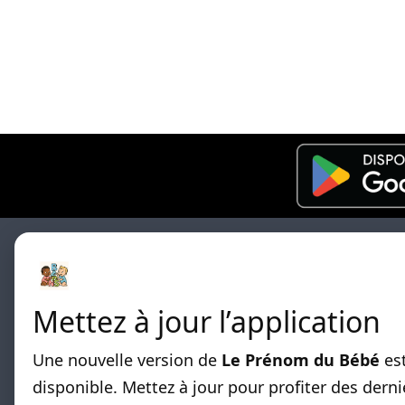
Mettez à jour l’application
Les differentes listes de prénoms cla
Une nouvelle version de
Le Prénom du Bébé
es
par origines sont disponibles.
disponible. Mettez à jour pour profiter des derni