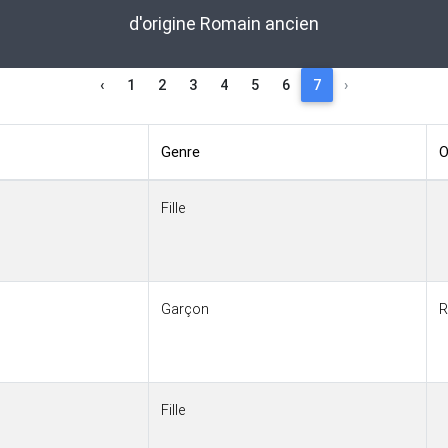
d'origine Romain ancien
‹
1
2
3
4
5
6
7
›
Genre
O
Fille
Garçon
R
Fille